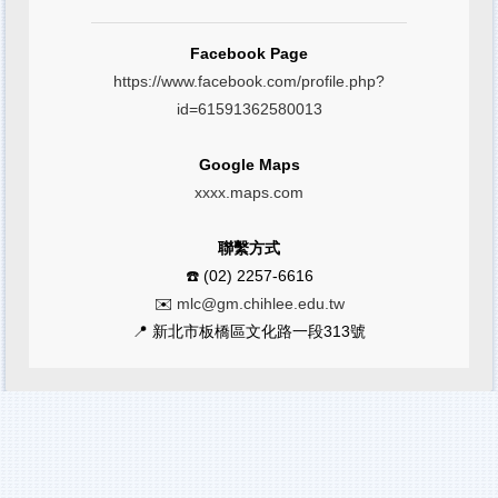
Facebook Page
https://www.facebook.com/profile.php?
id=61591362580013
Google Maps
xxxx.maps.com
聯繫方式
☎️ (02) 2257-6616
✉️
mlc@gm.chihlee.edu.tw
📍 新北市板橋區文化路一段313號