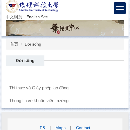
跳
到
主
中文網頁
English Site
要
内
容
区
首页
Đời sống
Đời sống
Thị thực và Giấy phép lao động
Thông tin về khuôn viên trường
FB
|
Maps
|
Contact