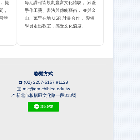
， 提
每期課程皆規劃豐富文化體驗， 涵蓋
間，
手作工藝、書法與傳統藝術， 並與金
習體
山、萬里在地 USR 計畫合作， 帶領
學員走出教室，感受文化溫度。
聯繫方式
☎️ (02) 2257-5157 #1129
✉️
mlc@gm.chihlee.edu.tw
📍 新北市板橋區文化路一段313號