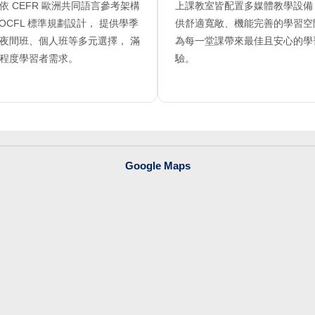
依 CEFR 歐洲共同語言參考架構
上課教室皆配置多媒體教學設備
TOCFL 標準規劃設計， 提供學季
供舒適寬敞、機能完善的學習空
夜間班、個人班等多元選擇， 滿
為每一堂課帶來最佳且安心的學
程度學習者需求。
驗。
Google Maps