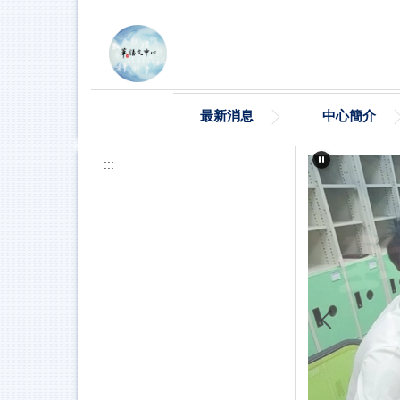
跳
到
主
要
內
容
最新消息
中心簡介
區
:::